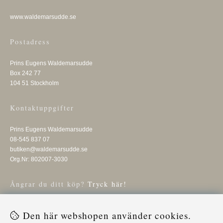
www.waldemarsudde.se
Postadress
Prins Eugens Waldemarsudde
Box 242 77
104 51 Stockholm
Kontaktuppgifter
Prins Eugens Waldemarsudde
08-545 837 07
butiken@waldemarsudde.se
Org.Nr: 802007-3030
Ångrar du ditt köp?
Tryck här!
Få vårt nyhetsbrev
Den här webshopen använder cookies.
Ange din e-post nedan för att ta del av nyheter och erbjudanden