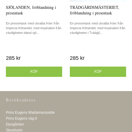
SJÖLANDEN, fröblandning i
TRÄDGÅRDSMÄSTERIET,
presentask
fröblandning i presentask
En presentask med utvalda fröer från
En presentask med utvalda fröer från
Impecta fröhandel, med inspiration från
Impecta fröhandel, med inspiration från
växtligheten bland sjö...
växtligheten i Trädg&...
285 kr
285 kr
KÖP
KÖP
Besöksadress
Prins Eugens Waldemarsudde
Prins Eugens väg 6
Djurgården
Stockholm