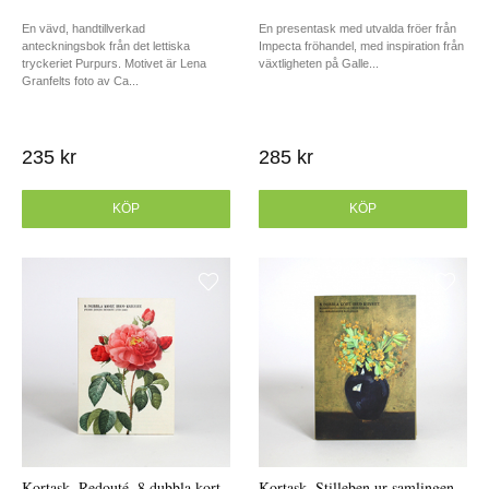
En vävd, handtillverkad
En presentask med utvalda fröer från
anteckningsbok från det lettiska
Impecta fröhandel, med inspiration från
tryckeriet Purpurs. Motivet är Lena
växtligheten på Galle...
Granfelts foto av Ca...
235 kr
285 kr
KÖP
KÖP
Kortask, Redouté, 8 dubbla kort
Kortask, Stilleben ur samlingen,