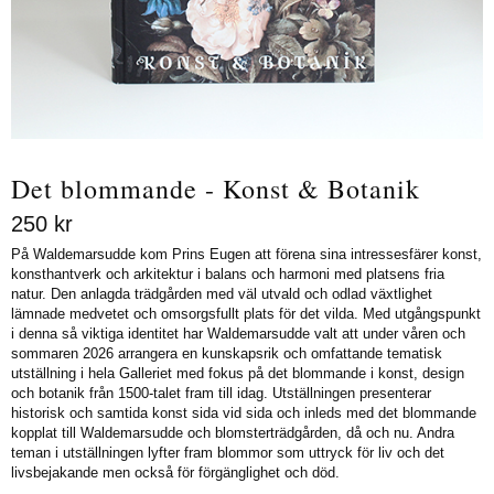
Det blommande - Konst & Botanik
250
kr
På Waldemarsudde kom Prins Eugen att förena sina intressesfärer konst,
konsthantverk och arkitektur i balans och harmoni med platsens fria
natur. Den anlagda trädgården med väl utvald och odlad växtlighet
lämnade medvetet och omsorgsfullt plats för det vilda. Med utgångspunkt
i denna så viktiga identitet har Waldemarsudde valt att under våren och
sommaren 2026 arrangera en kunskapsrik och omfattande tematisk
utställning i hela Galleriet med fokus på det blommande i konst, design
och botanik från 1500-talet fram till idag. Utställningen presenterar
historisk och samtida konst sida vid sida och inleds med det blommande
kopplat till Waldemarsudde och blomsterträdgården, då och nu. Andra
teman i utställningen lyfter fram blommor som uttryck för liv och det
livsbejakande men också för förgänglighet och död.