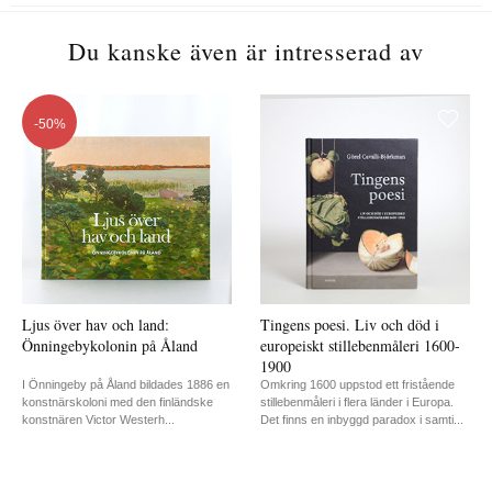
Du kanske även är intresserad av
50
Ljus över hav och land:
Tingens poesi. Liv och död i
Önningebykolonin på Åland
europeiskt stillebenmåleri 1600-
1900
I Önningeby på Åland bildades 1886 en
Omkring 1600 uppstod ett fristående
konstnärskoloni med den finländske
stillebenmåleri i flera länder i Europa.
konstnären Victor Westerh...
Det finns en inbyggd paradox i samti...