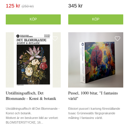
125 kr
345 kr
(250 kr)
KÖP
KÖP
Utställningsaffisch, Det
Pussel, 1000 bitar, "I fantasins
Blommande - Konst & botanik
värld"
Utställningsaffisch till Det Blommande -
Ettstort pussel i kartong föreställande
Konst och botanik.
Isaac Grünewalds färgsprakande
Motivet är en beskuren bild av verket:
målning I fantasins värld.
BLOMSTERSTYCKE, 16...