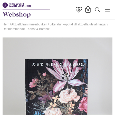
0
0
Hem
/
Aktuellt från museibutiken
/
Litteratur kopplat till aktuella utställningar
/
Det blommande - Konst & Botanik