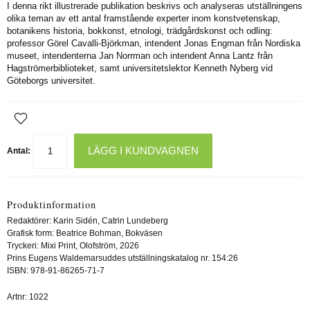
I denna rikt illustrerade publikation beskrivs och analyseras utställningens
olika teman av ett antal framstående experter inom konstvetenskap,
botanikens historia, bokkonst, etnologi, trädgårdskonst och odling:
professor Görel Cavalli-Björkman, intendent Jonas Engman från Nordiska
museet, intendenterna Jan Norrman och intendent Anna Lantz från
Hagströmerbiblioteket, samt universitetslektor Kenneth Nyberg vid
Göteborgs universitet.
LÄGG I KUNDVAGNEN
Antal:
Produktinformation
Redaktörer: Karin Sidén, Catrin Lundeberg
Grafisk form: Beatrice Bohman, Bokväsen
Tryckeri: Mixi Print, Olofström, 2026
Prins Eugens Waldemarsuddes utställningskatalog nr. 154:26
ISBN: 978-91-86265-71-7
Artnr:
1022