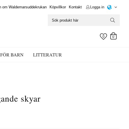
en om Waldemarsuddekrukan
Köpvillkor
Kontakt
Logga in
0
0
FÖR BARN
LITTERATUR
gande skyar