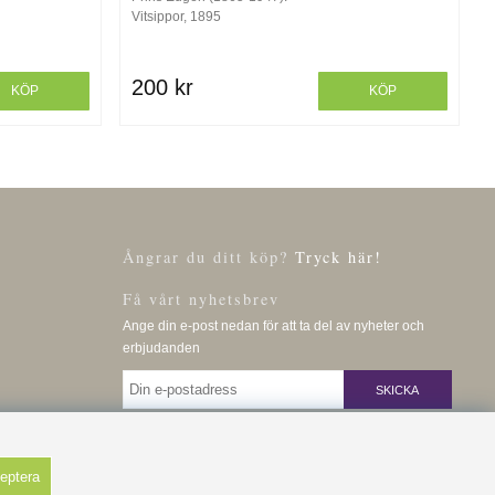
Vitsippor, 1895
200 kr
KÖP
KÖP
Ångrar du ditt köp?
Tryck här!
Få vårt nyhetsbrev
Ange din e-post nedan för att ta del av nyheter och
erbjudanden
SKICKA
eptera