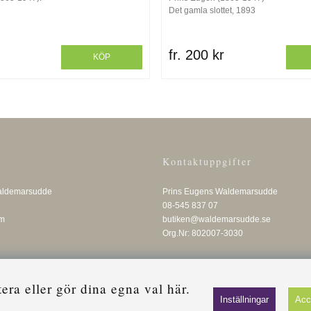
Det gamla slottet, 1893
fr. 200 kr
KÖP
Kontaktuppgifter
aldemarsudde
Prins Eugens Waldemarsudde
08-545 837 07
lm
butiken@waldemarsudde.se
Org.Nr: 802007-3030
a eller gör dina egna val här.
Inställningar
Acc