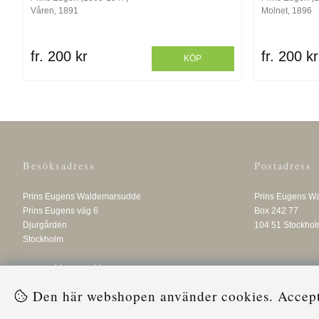
Våren, 1891
Molnet, 1896
fr. 200 kr
fr. 200 kr
KÖP
Besöksadress
Postadress
Prins Eugens Waldemarsudde
Prins Eugens W
Prins Eugens väg 6
Box 242 77
Djurgården
104 51 Stockho
Stockholm
www.waldemarsudde.se
Den här webshopen använder cookies. Accepter
© 2024 Prins Eugens Waldemarsudde. Vi använder cookies -
läs mer här
.