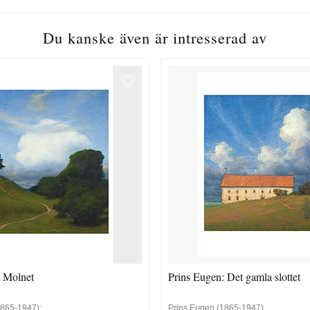
Du kanske även är intresserad av
: Molnet
Prins Eugen: Det gamla slottet
1865-1947):
Prins Eugen (1865-1947)