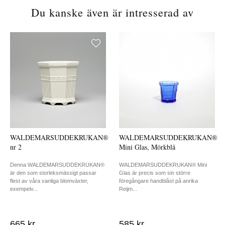
Du kanske även är intresserad av
WALDEMARSUDDEKRUKAN®
WALDEMARSUDDEKRUKAN®
nr 2
Mini Glas, Mörkblå
Denna WALDEMARSUDDEKRUKAN®
WALDEMARSUDDEKRUKAN® Mini
är den som storleksmässigt passar
Glas är precis som sin större
flest av våra vanliga blomväxter,
föregångare handblåst på anrika
exempelv...
Reijm...
665 kr
585 kr