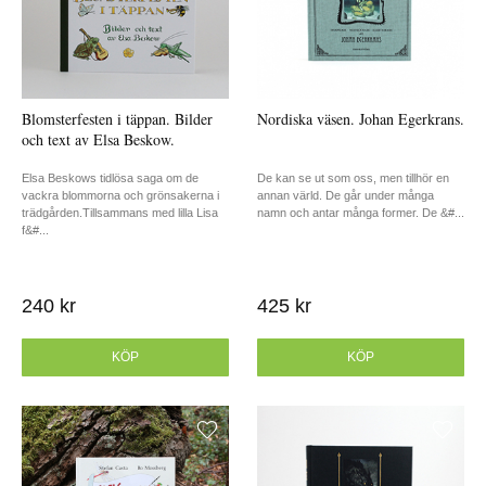
Blomsterfesten i täppan. Bilder
Nordiska väsen. Johan Egerkrans.
och text av Elsa Beskow.
Elsa Beskows tidlösa saga om de
De kan se ut som oss, men tillhör en
vackra blommorna och grönsakerna i
annan värld. De går under många
trädgården.Tillsammans med lilla Lisa
namn och antar många former. De &#...
f&#...
240 kr
425 kr
KÖP
KÖP