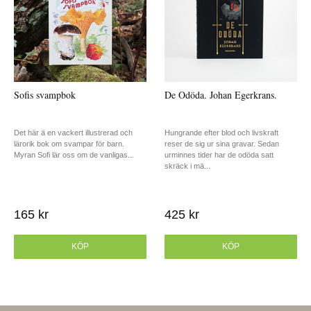
Sofis svampbok
De Odöda. Johan Egerkrans.
Det här ä en vackert illustrerad och
Hungrande efter blod och livskraft
lärorik bok om svampar för barn.
reser de sig ur sina gravar. Sedan
Myran Sofi lär oss om de vanligas...
urminnes tider har de odöda satt
skräck i mä...
165 kr
425 kr
KÖP
KÖP