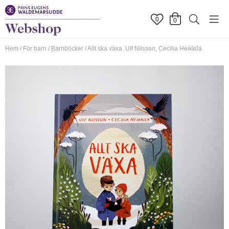
0
0
Hem
/
För barn
/
Barnböcker
/
Allt ska växa. Ulf Nilsson, Cecilia Heikkilä