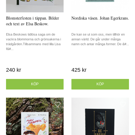
Blomsterfesten i täppan. Bilder
Nordiska väsen. Johan Egerkrans.
och text av Elsa Beskow.
Elsa Beskows tidlösa saga om de
De kan se ut som oss, men tillhör en
vackra blommorna och grönsakerna i
annan värld. De går under många
trädgården.Tillsammans med lilla Lisa
namn och antar många former. De &#...
f&#...
240 kr
425 kr
KÖP
KÖP