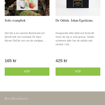
Sofis svampbok
De Odöda. Johan Egerkrans.
Det här ä en vackert illustrerad och
Hungrande efter blod och livskraft
lärorik bok om svampar för barn.
reser de sig ur sina gravar. Sedan
Myran Sofi lär oss om de vanligas...
urminnes tider har de odöda satt
skräck i mä...
165 kr
425 kr
KÖP
KÖP
Besöksadress