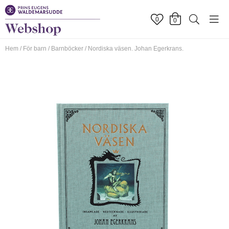
0
0
Hem
/
För barn
/
Barnböcker
/
Nordiska väsen. Johan Egerkrans.