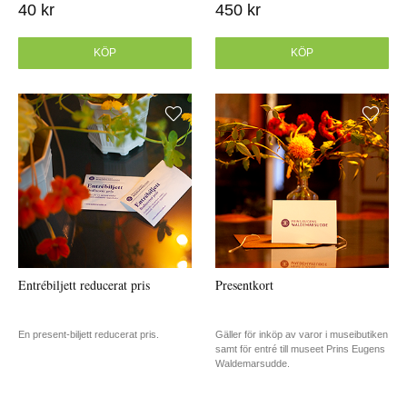
40 kr
450 kr
KÖP
KÖP
Entrébiljett reducerat pris
Presentkort
En present-biljett reducerat pris.
Gäller för inköp av varor i museibutiken
samt för entré till museet Prins Eugens
Waldemarsudde.