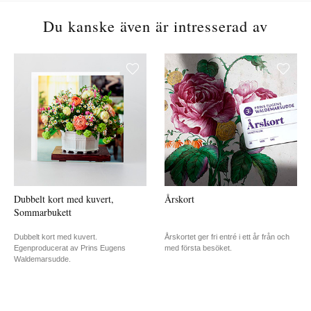
Du kanske även är intresserad av
Dubbelt kort med kuvert,
Årskort
Sommarbukett
Dubbelt kort med kuvert.
Årskortet ger fri entré i ett år från och
Egenproducerat av Prins Eugens
med första besöket.
Waldemarsudde.