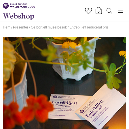
0
0
Hem
/
Presenter
/
Ge bort ett museibesök
/
Entrébiljett reducerat pris