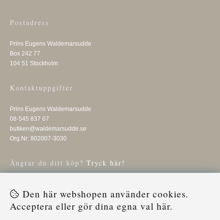
Postadress
Prins Eugens Waldemarsudde
Box 242 77
104 51 Stockholm
Kontaktuppgifter
Prins Eugens Waldemarsudde
08-545 837 07
butiken@waldemarsudde.se
Org.Nr: 802007-3030
Ångrar du ditt köp?
Tryck här!
Få vårt nyhetsbrev
Den här webshopen använder cookies.
Ange din e-post nedan för att ta del av nyheter och erbjudanden
Acceptera eller gör dina egna val här.
SKICKA