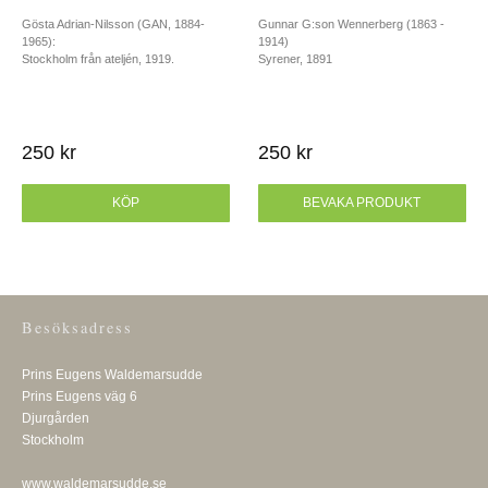
Gösta Adrian-Nilsson (GAN, 1884-
Gunnar G:son Wennerberg (1863 -
1965):
1914)
Stockholm från ateljén, 1919.
Syrener, 1891
250 kr
250 kr
KÖP
BEVAKA PRODUKT
Besöksadress
Prins Eugens Waldemarsudde
Prins Eugens väg 6
Djurgården
Stockholm
www.waldemarsudde.se