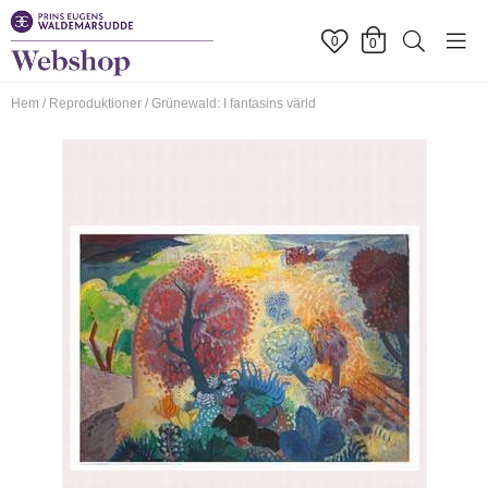
0
0
Hem
/
Reproduktioner
/
Grünewald: I fantasins värld