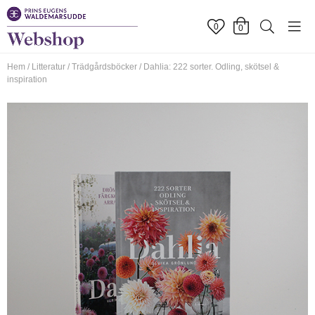
0
0
Hem
/
Litteratur
/
Trädgårdsböcker
/
Dahlia: 222 sorter. Odling, skötsel &
inspiration