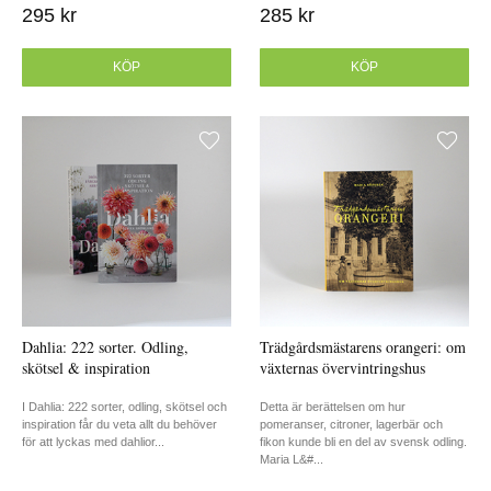
295 kr
285 kr
KÖP
KÖP
Dahlia: 222 sorter. Odling,
Trädgårdsmästarens orangeri: om
skötsel & inspiration
växternas övervintringshus
I Dahlia: 222 sorter, odling, skötsel och
Detta är berättelsen om hur
inspiration får du veta allt du behöver
pomeranser, citroner, lagerbär och
för att lyckas med dahlior...
fikon kunde bli en del av svensk odling.
Maria L&#...