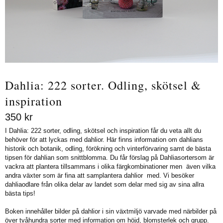
Dahlia: 222 sorter. Odling, skötsel &
inspiration
350
kr
I Dahlia: 222 sorter, odling, skötsel och inspiration får du veta allt du
behöver för att lyckas med dahlior. Här finns information om dahlians
historik och botanik, odling, förökning och vinterförvaring samt de bästa
tipsen för dahlian som snittblomma. Du får förslag på Dahliasortersom är
vackra att plantera tillsammans i olika färgkombinationer men även vilka
andra växter som är fina att samplantera dahlior med. Vi besöker
dahliaodlare från olika delar av landet som delar med sig av sina allra
bästa tips!
Boken innehåller bilder på dahlior i sin växtmiljö varvade med närbilder på
över tvåhundra sorter med information om höjd, blomsterlek och grupp.