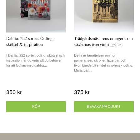
Dahlia: 222 sorter. Odling,
Trädgårdsmästarens orangeri: om
skötsel & inspiration
växternas övervintringshus
I Dahlia: 222 sorter, odling, skötsel och
Detta är berättelsen om hur
inspiration får du veta allt du behöver
pomeranser, citroner, lagerbär och
för att lyckas med dahlior...
fikon kunde bli en del av svensk odling.
Maria L&#...
350 kr
375 kr
KÖP
BEVAKA PRODUKT