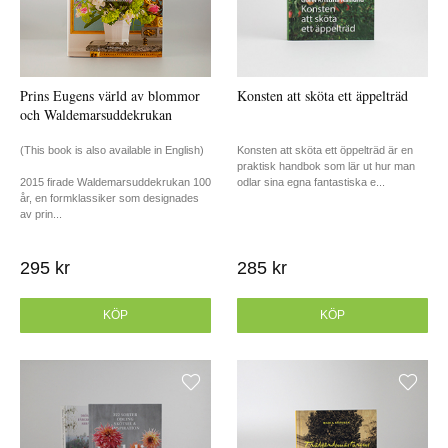
Prins Eugens värld av blommor
Konsten att sköta ett äppelträd
och Waldemarsuddekrukan
(This book is also available in English)
Konsten att sköta ett öppelträd är en
praktisk handbok som lär ut hur man
2015 firade Waldemarsuddekrukan 100
odlar sina egna fantastiska e...
år, en formklassiker som designades
av prin...
295 kr
285 kr
KÖP
KÖP