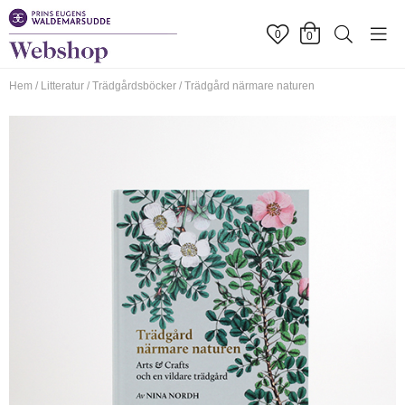
0
0
Hem
/
Litteratur
/
Trädgårdsböcker
/
Trädgård närmare naturen